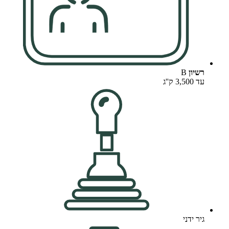
רשיון
B
עד 3,500 ק''ג
גיר ידני