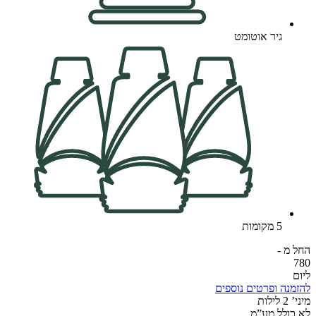
גיר אוטומט
5 מקומות
החל מ -
780
ליום
להזמנה ופרטים נוספים
מיני’ 2 לילות​
לא כולל מע”מ