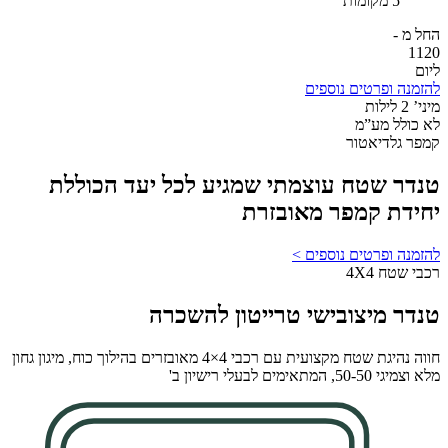
5 מקומות
החל מ -
1120
ליום
להזמנה ופרטים נוספים
מיני’ 2 לילות​
לא כולל מע”מ
קמפר גלדיאטור
טנדר שטח עוצמתי שמגיע לכל יעד הכוללת
יחידת קמפר מאובזרת
להזמנה ופרטים נוספים >
רכבי שטח 4X4
טנדר מיצובישי טרייטון להשכרה
חווה נהיגת שטח מקצועית עם רכבי 4×4 מאובזרים בהילוך כוח, מיגון גחון
מלא וצמיגי 50-50, המתאימים לבעלי רישיון ב'