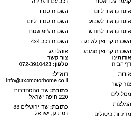
קמפר גלדיאטור
רכב עם וו גרירה
אוטו קראוון ליום
השכרת טנדר
אוטו קראוון לשבוע
השכרת טנדר ליום
אוטו קראוון לחודש
השכרת ג'יפ שטח
השכרת קרוואן לא נגרר
השכרת רכב 4x4
השכרת קרוואן ממונע
אוהלי גג
אודותינו
צור קשר
דף הבית
טלפון:
072-3910423
אודות
דוא"ל:
info@4x4motorhome.co.il
צור קשר
כתובת:
שד' ההסתדרות
מסלולים
220 חיפה ישראל
המלצות
כתובת:
שד' ירושלים 88
רמת גן, ישראל
מדיניות ביטולים