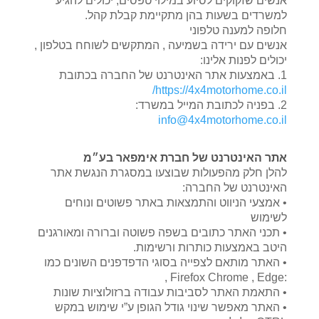
אנשים שזקוקים לסיוע במילוי טפסים, יכולים להגיע
למשרדים בשעות בהן מתקיימת קבלת קהל.
חלופה למענה טלפוני
אנשים עם ירידה בשמיעה , המתקשים לשוחח בטלפון ,
יכולים לפנות אלינו:
1. באמצעות אתר האינטרנט של החברה בכתובת
https://4x4motorhome.co.il/
2. בפניה לכתובת המייל במשרד:
info@4x4motorhome.co.il
אתר האינטרנט של חברת אימפאר בע״מ
להלן חלק מהפעולות שבוצעו במסגרת הנגשת אתר
האינטרנט של החברה:
• אמצעי הניווט והתמצאות באתר פשוטים ונוחים
לשימוש
• תכני האתר כתובים בשפה פשוטה וברורה ומאורגנים
היטב באמצעות כותרות ורשימות.
• האתר מותאם לצפייה בסוגי הדפדפנים השונים כמו
:Firefox Chrome , Edge ,
• התאמת האתר לסביבות עבודה ברזולוציות שונות
• האתר מאפשר שינוי גודל הגופן ע”י שימוש במקש