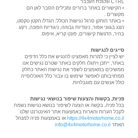
CTRL וגלגלת העכבר
• הקישורים באתר ברורים ומכילים הסבר לאן הם
מקשרים .
• באתר הותקן סרגל נגישות הכולל: הגדל/ הקטן טקסט,
הצג בגווני אפור, ניגודיות גבוהה, ניגודיות הפוכה, רקע
בהיר, הדגשת קישורים, פונט קריא, איפוס.
סייגים לנגישות
יש לציין כי למרות מאמצינו להנגיש את כלל הדפים
באתר, ייתכן ויתגלו חלקים באתר שטרם נגישים אנו
ממשיכים במאמצים לשפר את נגישות האתר כחלק
ממחויבותנו לאפשר שימוש בו עבור כלל האוכלוסייה
כולל אנשים עם מוגבלויות.
פניות, בקשות והצעות שיפור בנושאי נגישות
בכל פניה, בקשה או הצעה לשיפור בנושא נגישות נשמח
לקבל הערות והארות באמצעות אתר האינטרנט שלנו
https://4x4motorhome.co.il
או באמצעות פניה למנהל
האתר
info@4x4motorhome.co.il