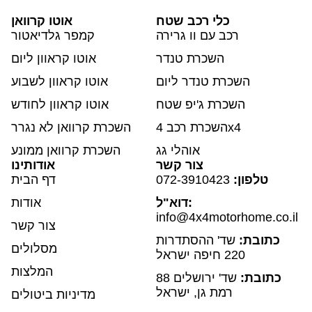
כלי רכב שטח
אוטו קרוואן
רכב עם וו גרירה
קמפר גלדיאטור
השכרת טנדר
אוטו קראוון ליום
השכרת טנדר ליום
אוטו קראוון לשבוע
השכרת ג'יפ שטח
אוטו קראוון לחודש
השכרת רכב 4x4
השכרת קרוואן לא נגרר
אוהלי גג
השכרת קרוואן ממונע
צור קשר
אודותינו
טלפון:
072-3910423
דף הבית
דוא"ל:
אודות
info@4x4motorhome.co.il
צור קשר
כתובת:
שד' ההסתדרות
מסלולים
220 חיפה ישראל
המלצות
כתובת:
שד' ירושלים 88
רמת גן, ישראל
מדיניות ביטולים